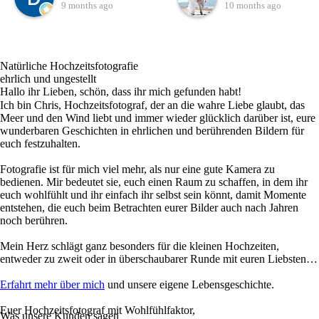
unseren besonderen Tag
merkt man, dass hier ein
9 months ago
10 months ago
gesucht. Es muss
echter Profi am Werk ist,
Schicksal gewesen sein,
der sein Handwerk liebt
dass wir Chris gefunden
und lebt.Die Fotos, die
Natürliche Hochzeitsfotografie
haben. Auf seiner
Chris von unserer
ehrlich und ungestellt
Internetseite bekommt
Hochzeit gemacht hat,
Hallo ihr Lieben, schön, dass ihr mich gefunden habt!
Ich bin Chris, Hochzeitsfotograf, der an die wahre Liebe glaubt, das
man schon mal einen
sind einfach traumhaft
Meer und den Wind liebt und immer wieder glücklich darüber ist, eure
kleinen Einblick in seine
schön. Wir hatten
wunderbaren Geschichten in ehrlichen und berührenden Bildern für
Kunstwerke. Bei unserem
natürlich schon erwartet,
euch festzuhalten.
ersten Telefonat hat man
dass die Bilder schön
Fotografie ist für mich viel mehr, als nur eine gute Kamera zu
direkt gespürt, hier stimmt
werden aber das, was
bedienen. Mir bedeutet sie, euch einen Raum zu schaffen, in dem ihr
die Chemie. Es war direkt
Chris abgeliefert hat, hat
euch wohlfühlt und ihr einfach ihr selbst sein könnt, damit Momente
entstehen, die euch beim Betrachten eurer Bilder auch nach Jahren
eine Sympathie
wirklich alles übertroffen.
noch berühren.
vorhanden, obwohl wir
Jedes einzelne Foto erzählt
nur telefoniert und
eine Geschichte, fängt
Mein Herz schlägt ganz besonders für die kleinen Hochzeiten,
entweder zu zweit oder in überschaubarer Runde mit euren Liebsten…
geschrieben haben. An
Emotionen ein und lässt
unserem Hochzeitstag
uns unseren Tag immer
Erfahrt mehr über mich
und unsere eigene Lebensgeschichte.
haben wir uns persönlich
wieder neu erleben.Seine
Euer Hochzeitsfotograf mit Wohlfühlfaktor,
gesehen.Chris hat eine
ruhige, angenehme Art hat
Was unsere Kunden sagen