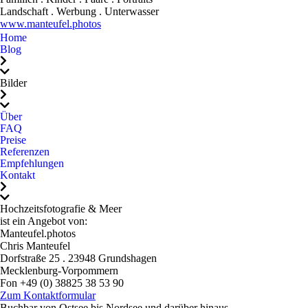
Landschaft . Werbung . Unterwasser
wirklich jedem, jedem,
www.manteufel.photos
jedem ans Herz legen, der
Home
sich authentische,
Blog
gefühlvolle und einfach
perfekte Hochzeitsfotos
Bilder
wünscht. Du hast
Erinnerungen geschaffen,
Über
FAQ
die uns ein Leben lang
Preise
begleiten werden. Dafür
Referenzen
danken wir dir!
Empfehlungen
Kontakt
Hochzeitsfotografie & Meer
ist ein Angebot von:
Manteufel.photos
Chris Manteufel
Dorfstraße 25 . 23948 Grundshagen
Mecklenburg-Vorpommern
Fon +49 (0) 38825 38 53 90
Mail: mail@hochzeitsfotografie-und-meer.de
Zum Kontaktformular
Buchbar von Ostsee bis Nordsee und darüber hinaus