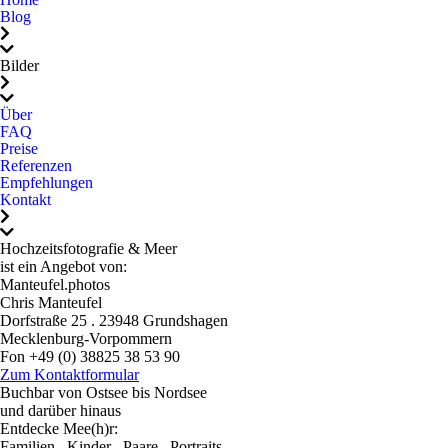
empfehlen. Wer das
den Auslöser gedrückt.
Blog
Besondere sucht, ist bei
Viele der schönsten Fotos
Chris wunderbar
sind ganz spontan
Bilder
aufgehoben.Chris, wir
entstanden, nichts wirkt
danken dir von Herzen für
gestellt oder künstlich,
Über
FAQ
diese tollen Fotos und dass
sondern einfach natürlich,
Preise
wir dich kennenlernen
lebendig und echt.Das
Referenzen
durften.Danke für
Shooting mit ihm war
Empfehlungen
Kontakt
alles.Ganz liebe Grüße
nicht nur professionell,
von Marcus, Stella und
sondern auch einfach
Hochzeitsfotografie & Meer
Diana
schön und angenehm. Wir
ist ein Angebot von:
konnten ganz wir selbst
Manteufel.photos
sein, lachen, genießen und
Chris Manteufel
Dorfstraße 25 . 23948 Grundshagen
genau das sieht man in
Mecklenburg-Vorpommern
den Bildern.Chris, danke,
Fon +49 (0) 38825 38 53 90
Mail: mail@hochzeitsfotografie-und-meer.de
dass du unseren
Zum Kontaktformular
Buchbar von Ostsee bis Nordsee
wichtigsten Tag im Leben
und darüber hinaus
so wundervoll festgehalten
Entdecke Mee(h)r:
hast. Wir würden dich
Familien . Kinder . Paare . Portraits