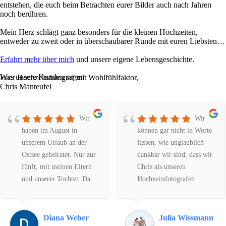
entstehen, die euch beim Betrachten eurer Bilder auch nach Jahren
noch berühren.
Mein Herz schlägt ganz besonders für die kleinen Hochzeiten,
entweder zu zweit oder in überschaubarer Runde mit euren Liebsten…
Erfahrt mehr über mich
und unsere eigene Lebensgeschichte.
Was unsere Kunden sagen
Euer Hochzeitsfotograf mit Wohlfühlfaktor,
Chris Manteufel
Wir
Wir
haben im August in
können gar nicht in Worte
unserem Urlaub an der
fassen, wie unglaublich
Ostsee geheiratet. Nur zur
dankbar wir sind, dass wir
fünft, mit meinen Eltern
Chris als unseren
und unserer Tochter. Da
Hochzeitsfotografen
wir in NRW wohnen, habe
gefunden haben. Er weiß
ich über das Internet nach
einfach genau, was er tut,
einem Fotografen für
vom ersten Moment an
Diana Weber
Julia Wissmann