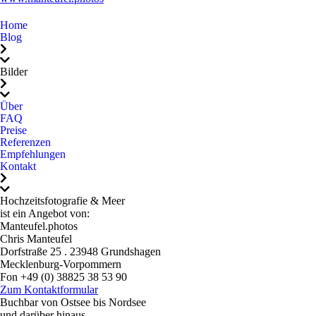
auch von ganzem Herzen
im richtigen Moment auf
Home
empfehlen. Wer das
den Auslöser gedrückt.
Blog
Besondere sucht, ist bei
Viele der schönsten Fotos
Chris wunderbar
sind ganz spontan
Bilder
aufgehoben.Chris, wir
entstanden, nichts wirkt
danken dir von Herzen für
gestellt oder künstlich,
Über
FAQ
diese tollen Fotos und dass
sondern einfach natürlich,
Preise
wir dich kennenlernen
lebendig und echt.Das
Referenzen
durften.Danke für
Shooting mit ihm war
Empfehlungen
Kontakt
alles.Ganz liebe Grüße
nicht nur professionell,
von Marcus, Stella und
sondern auch einfach
Hochzeitsfotografie & Meer
Diana
schön und angenehm. Wir
ist ein Angebot von:
konnten ganz wir selbst
Manteufel.photos
sein, lachen, genießen und
Chris Manteufel
Dorfstraße 25 . 23948 Grundshagen
genau das sieht man in
Mecklenburg-Vorpommern
den Bildern.Chris, danke,
Fon +49 (0) 38825 38 53 90
Mail: mail@hochzeitsfotografie-und-meer.de
dass du unseren
Zum Kontaktformular
Buchbar von Ostsee bis Nordsee
wichtigsten Tag im Leben
und darüber hinaus