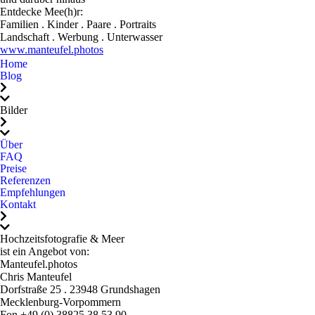
so wundervoll festgehalten
Entdecke Mee(h)r:
hast. Wir würden dich
Familien . Kinder . Paare . Portraits
Landschaft . Werbung . Unterwasser
wirklich jedem, jedem,
www.manteufel.photos
jedem ans Herz legen, der
Home
sich authentische,
Blog
gefühlvolle und einfach
perfekte Hochzeitsfotos
Bilder
wünscht. Du hast
Erinnerungen geschaffen,
Über
FAQ
die uns ein Leben lang
Preise
begleiten werden. Dafür
Referenzen
danken wir dir!
Empfehlungen
Kontakt
Hochzeitsfotografie & Meer
ist ein Angebot von:
Manteufel.photos
Chris Manteufel
Dorfstraße 25 . 23948 Grundshagen
Mecklenburg-Vorpommern
Fon +49 (0) 38825 38 53 90