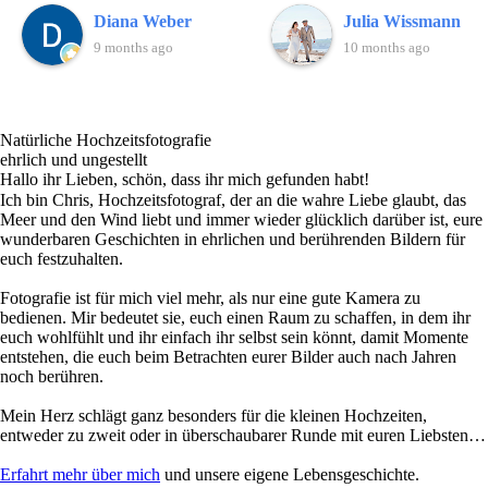
einem Fotografen für
vom ersten Moment an
Diana Weber
Julia Wissmann
unseren besonderen Tag
merkt man, dass hier ein
9 months ago
10 months ago
gesucht. Es muss
echter Profi am Werk ist,
Schicksal gewesen sein,
der sein Handwerk liebt
dass wir Chris gefunden
und lebt.Die Fotos, die
Natürliche Hochzeitsfotografie
haben. Auf seiner
Chris von unserer
ehrlich und ungestellt
Internetseite bekommt
Hochzeit gemacht hat,
Hallo ihr Lieben, schön, dass ihr mich gefunden habt!
Ich bin Chris, Hochzeitsfotograf, der an die wahre Liebe glaubt, das
man schon mal einen
sind einfach traumhaft
Meer und den Wind liebt und immer wieder glücklich darüber ist, eure
kleinen Einblick in seine
schön. Wir hatten
wunderbaren Geschichten in ehrlichen und berührenden Bildern für
Kunstwerke. Bei unserem
natürlich schon erwartet,
euch festzuhalten.
ersten Telefonat hat man
dass die Bilder schön
Fotografie ist für mich viel mehr, als nur eine gute Kamera zu
direkt gespürt, hier stimmt
werden aber das, was
bedienen. Mir bedeutet sie, euch einen Raum zu schaffen, in dem ihr
die Chemie. Es war direkt
Chris abgeliefert hat, hat
euch wohlfühlt und ihr einfach ihr selbst sein könnt, damit Momente
entstehen, die euch beim Betrachten eurer Bilder auch nach Jahren
eine Sympathie
wirklich alles übertroffen.
noch berühren.
vorhanden, obwohl wir
Jedes einzelne Foto erzählt
nur telefoniert und
eine Geschichte, fängt
Mein Herz schlägt ganz besonders für die kleinen Hochzeiten,
entweder zu zweit oder in überschaubarer Runde mit euren Liebsten…
geschrieben haben. An
Emotionen ein und lässt
unserem Hochzeitstag
uns unseren Tag immer
Erfahrt mehr über mich
und unsere eigene Lebensgeschichte.
haben wir uns persönlich
wieder neu erleben.Seine