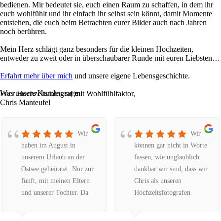
bedienen. Mir bedeutet sie, euch einen Raum zu schaffen, in dem ihr
euch wohlfühlt und ihr einfach ihr selbst sein könnt, damit Momente
entstehen, die euch beim Betrachten eurer Bilder auch nach Jahren
noch berühren.
Mein Herz schlägt ganz besonders für die kleinen Hochzeiten,
entweder zu zweit oder in überschaubarer Runde mit euren Liebsten…
Erfahrt mehr über mich
und unsere eigene Lebensgeschichte.
Was unsere Kunden sagen
Euer Hochzeitsfotograf mit Wohlfühlfaktor,
Chris Manteufel
Wir
Wir
haben im August in
können gar nicht in Worte
unserem Urlaub an der
fassen, wie unglaublich
Ostsee geheiratet. Nur zur
dankbar wir sind, dass wir
fünft, mit meinen Eltern
Chris als unseren
und unserer Tochter. Da
Hochzeitsfotografen
wir in NRW wohnen, habe
gefunden haben. Er weiß
ich über das Internet nach
einfach genau, was er tut,