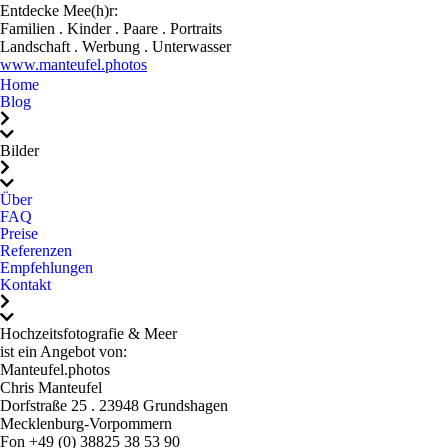
Entdecke Mee(h)r:
wirklich jedem, jedem,
Familien . Kinder . Paare . Portraits
jedem ans Herz legen, der
Landschaft . Werbung . Unterwasser
www.manteufel.photos
sich authentische,
Home
gefühlvolle und einfach
Blog
perfekte Hochzeitsfotos
wünscht. Du hast
Bilder
Erinnerungen geschaffen,
die uns ein Leben lang
Über
begleiten werden. Dafür
FAQ
Preise
danken wir dir!
Referenzen
Empfehlungen
Kontakt
Hochzeitsfotografie & Meer
ist ein Angebot von:
Manteufel.photos
Chris Manteufel
Dorfstraße 25 . 23948 Grundshagen
Mecklenburg-Vorpommern
Fon +49 (0) 38825 38 53 90