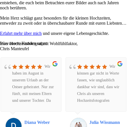
entstehen, die euch beim Betrachten eurer Bilder auch nach Jahren
noch berühren.
Mein Herz schlägt ganz besonders für die kleinen Hochzeiten,
entweder zu zweit oder in überschaubarer Runde mit euren Liebsten…
Erfahrt mehr über mich
und unsere eigene Lebensgeschichte.
Was unsere Kunden sagen
Euer Hochzeitsfotograf mit Wohlfühlfaktor,
Chris Manteufel
Wir
Wir
haben im August in
können gar nicht in Worte
unserem Urlaub an der
fassen, wie unglaublich
Ostsee geheiratet. Nur zur
dankbar wir sind, dass wir
fünft, mit meinen Eltern
Chris als unseren
und unserer Tochter. Da
Hochzeitsfotografen
wir in NRW wohnen, habe
gefunden haben. Er weiß
ich über das Internet nach
einfach genau, was er tut,
einem Fotografen für
vom ersten Moment an
Diana Weber
Julia Wissmann