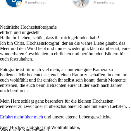
unseren besonderen Tag
merkt man, dass hier ein
9 months ago
10 months ago
gesucht. Es muss
echter Profi am Werk ist,
Schicksal gewesen sein,
der sein Handwerk liebt
dass wir Chris gefunden
und lebt.Die Fotos, die
Natürliche Hochzeitsfotografie
haben. Auf seiner
Chris von unserer
ehrlich und ungestellt
Internetseite bekommt
Hochzeit gemacht hat,
Hallo ihr Lieben, schön, dass ihr mich gefunden habt!
Ich bin Chris, Hochzeitsfotograf, der an die wahre Liebe glaubt, das
man schon mal einen
sind einfach traumhaft
Meer und den Wind liebt und immer wieder glücklich darüber ist, eure
kleinen Einblick in seine
schön. Wir hatten
wunderbaren Geschichten in ehrlichen und berührenden Bildern für
Kunstwerke. Bei unserem
natürlich schon erwartet,
euch festzuhalten.
ersten Telefonat hat man
dass die Bilder schön
Fotografie ist für mich viel mehr, als nur eine gute Kamera zu
direkt gespürt, hier stimmt
werden aber das, was
bedienen. Mir bedeutet sie, euch einen Raum zu schaffen, in dem ihr
die Chemie. Es war direkt
Chris abgeliefert hat, hat
euch wohlfühlt und ihr einfach ihr selbst sein könnt, damit Momente
entstehen, die euch beim Betrachten eurer Bilder auch nach Jahren
eine Sympathie
wirklich alles übertroffen.
noch berühren.
vorhanden, obwohl wir
Jedes einzelne Foto erzählt
nur telefoniert und
eine Geschichte, fängt
Mein Herz schlägt ganz besonders für die kleinen Hochzeiten,
entweder zu zweit oder in überschaubarer Runde mit euren Liebsten…
geschrieben haben. An
Emotionen ein und lässt
unserem Hochzeitstag
uns unseren Tag immer
Erfahrt mehr über mich
und unsere eigene Lebensgeschichte.
haben wir uns persönlich
wieder neu erleben.Seine
Euer Hochzeitsfotograf mit Wohlfühlfaktor,
gesehen.Chris hat eine
ruhige, angenehme Art hat
Was unsere Kunden sagen