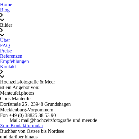
empfehlen. Wer das
den Auslöser gedrückt.
Home
Blog
Besondere sucht, ist bei
Viele der schönsten Fotos
Chris wunderbar
sind ganz spontan
Bilder
aufgehoben.Chris, wir
entstanden, nichts wirkt
danken dir von Herzen für
gestellt oder künstlich,
Über
diese tollen Fotos und dass
sondern einfach natürlich,
FAQ
wir dich kennenlernen
lebendig und echt.Das
Preise
Referenzen
durften.Danke für
Shooting mit ihm war
Empfehlungen
alles.Ganz liebe Grüße
nicht nur professionell,
Kontakt
von Marcus, Stella und
sondern auch einfach
Diana
schön und angenehm. Wir
Hochzeitsfotografie & Meer
konnten ganz wir selbst
ist ein Angebot von:
Manteufel.photos
sein, lachen, genießen und
Chris Manteufel
genau das sieht man in
Dorfstraße 25 . 23948 Grundshagen
den Bildern.Chris, danke,
Mecklenburg-Vorpommern
Fon +49 (0) 38825 38 53 90
dass du unseren
Mail: mail@hochzeitsfotografie-und-meer.de
wichtigsten Tag im Leben
Zum Kontaktformular
so wundervoll festgehalten
Buchbar von Ostsee bis Nordsee
und darüber hinaus
hast. Wir würden dich