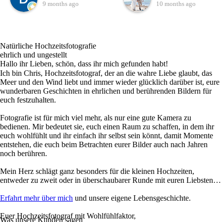
unseren besonderen Tag
merkt man, dass hier ein
9 months ago
10 months ago
gesucht. Es muss
echter Profi am Werk ist,
Schicksal gewesen sein,
der sein Handwerk liebt
dass wir Chris gefunden
und lebt.Die Fotos, die
Natürliche Hochzeitsfotografie
haben. Auf seiner
Chris von unserer
ehrlich und ungestellt
Internetseite bekommt
Hochzeit gemacht hat,
Hallo ihr Lieben, schön, dass ihr mich gefunden habt!
Ich bin Chris, Hochzeitsfotograf, der an die wahre Liebe glaubt, das
man schon mal einen
sind einfach traumhaft
Meer und den Wind liebt und immer wieder glücklich darüber ist, eure
kleinen Einblick in seine
schön. Wir hatten
wunderbaren Geschichten in ehrlichen und berührenden Bildern für
Kunstwerke. Bei unserem
natürlich schon erwartet,
euch festzuhalten.
ersten Telefonat hat man
dass die Bilder schön
Fotografie ist für mich viel mehr, als nur eine gute Kamera zu
direkt gespürt, hier stimmt
werden aber das, was
bedienen. Mir bedeutet sie, euch einen Raum zu schaffen, in dem ihr
die Chemie. Es war direkt
Chris abgeliefert hat, hat
euch wohlfühlt und ihr einfach ihr selbst sein könnt, damit Momente
entstehen, die euch beim Betrachten eurer Bilder auch nach Jahren
eine Sympathie
wirklich alles übertroffen.
noch berühren.
vorhanden, obwohl wir
Jedes einzelne Foto erzählt
nur telefoniert und
eine Geschichte, fängt
Mein Herz schlägt ganz besonders für die kleinen Hochzeiten,
entweder zu zweit oder in überschaubarer Runde mit euren Liebsten…
geschrieben haben. An
Emotionen ein und lässt
unserem Hochzeitstag
uns unseren Tag immer
Erfahrt mehr über mich
und unsere eigene Lebensgeschichte.
haben wir uns persönlich
wieder neu erleben.Seine
Euer Hochzeitsfotograf mit Wohlfühlfaktor,
gesehen.Chris hat eine
ruhige, angenehme Art hat
Was unsere Kunden sagen