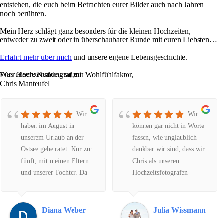
entstehen, die euch beim Betrachten eurer Bilder auch nach Jahren
noch berühren.
Mein Herz schlägt ganz besonders für die kleinen Hochzeiten,
entweder zu zweit oder in überschaubarer Runde mit euren Liebsten…
Erfahrt mehr über mich
und unsere eigene Lebensgeschichte.
Was unsere Kunden sagen
Euer Hochzeitsfotograf mit Wohlfühlfaktor,
Chris Manteufel
Wir
Wir
haben im August in
können gar nicht in Worte
unserem Urlaub an der
fassen, wie unglaublich
Ostsee geheiratet. Nur zur
dankbar wir sind, dass wir
fünft, mit meinen Eltern
Chris als unseren
und unserer Tochter. Da
Hochzeitsfotografen
wir in NRW wohnen, habe
gefunden haben. Er weiß
ich über das Internet nach
einfach genau, was er tut,
einem Fotografen für
vom ersten Moment an
Diana Weber
Julia Wissmann