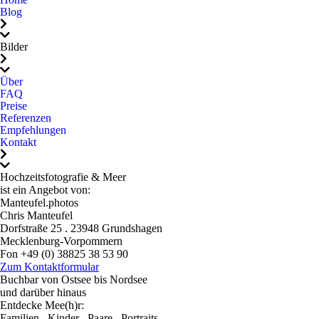
empfehlen. Wer das
den Auslöser gedrückt.
Blog
Besondere sucht, ist bei
Viele der schönsten Fotos
Chris wunderbar
sind ganz spontan
Bilder
aufgehoben.Chris, wir
entstanden, nichts wirkt
danken dir von Herzen für
gestellt oder künstlich,
Über
FAQ
diese tollen Fotos und dass
sondern einfach natürlich,
Preise
wir dich kennenlernen
lebendig und echt.Das
Referenzen
durften.Danke für
Shooting mit ihm war
Empfehlungen
Kontakt
alles.Ganz liebe Grüße
nicht nur professionell,
von Marcus, Stella und
sondern auch einfach
Hochzeitsfotografie & Meer
Diana
schön und angenehm. Wir
ist ein Angebot von:
konnten ganz wir selbst
Manteufel.photos
sein, lachen, genießen und
Chris Manteufel
Dorfstraße 25 . 23948 Grundshagen
genau das sieht man in
Mecklenburg-Vorpommern
den Bildern.Chris, danke,
Fon +49 (0) 38825 38 53 90
Mail: mail@hochzeitsfotografie-und-meer.de
dass du unseren
Zum Kontaktformular
Buchbar von Ostsee bis Nordsee
wichtigsten Tag im Leben
und darüber hinaus
so wundervoll festgehalten
Entdecke Mee(h)r:
hast. Wir würden dich
Familien . Kinder . Paare . Portraits