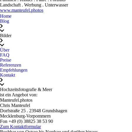
Landschaft . Werbung . Unterwasser
wirklich jedem, jedem,
www.manteufel.photos
jedem ans Herz legen, der
Home
sich authentische,
Blog
gefühlvolle und einfach
perfekte Hochzeitsfotos
Bilder
wünscht. Du hast
Erinnerungen geschaffen,
Über
FAQ
die uns ein Leben lang
Preise
begleiten werden. Dafür
Referenzen
danken wir dir!
Empfehlungen
Kontakt
Hochzeitsfotografie & Meer
ist ein Angebot von:
Manteufel.photos
Chris Manteufel
Dorfstraße 25 . 23948 Grundshagen
Mecklenburg-Vorpommern
Fon +49 (0) 38825 38 53 90
Mail: mail@hochzeitsfotografie-und-meer.de
Zum Kontaktformular
Buchbar von Ostsee bis Nordsee und darüber hinaus