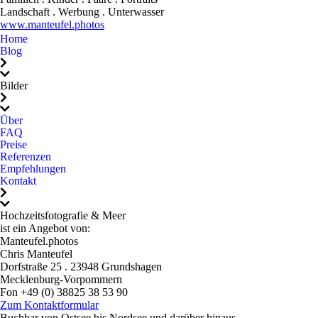
Landschaft . Werbung . Unterwasser
wirklich jedem, jedem,
www.manteufel.photos
jedem ans Herz legen, der
Home
sich authentische,
Blog
gefühlvolle und einfach
perfekte Hochzeitsfotos
Bilder
wünscht. Du hast
Erinnerungen geschaffen,
Über
FAQ
die uns ein Leben lang
Preise
begleiten werden. Dafür
Referenzen
danken wir dir!
Empfehlungen
Kontakt
Hochzeitsfotografie & Meer
ist ein Angebot von:
Manteufel.photos
Chris Manteufel
Dorfstraße 25 . 23948 Grundshagen
Mecklenburg-Vorpommern
Fon +49 (0) 38825 38 53 90
Mail: mail@hochzeitsfotografie-und-meer.de
Zum Kontaktformular
Buchbar von Ostsee bis Nordsee und darüber hinaus