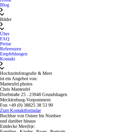
empfehlen. Wer das
den Auslöser gedrückt.
Blog
Besondere sucht, ist bei
Viele der schönsten Fotos
Chris wunderbar
sind ganz spontan
Bilder
aufgehoben.Chris, wir
entstanden, nichts wirkt
danken dir von Herzen für
gestellt oder künstlich,
Über
FAQ
diese tollen Fotos und dass
sondern einfach natürlich,
Preise
wir dich kennenlernen
lebendig und echt.Das
Referenzen
durften.Danke für
Shooting mit ihm war
Empfehlungen
Kontakt
alles.Ganz liebe Grüße
nicht nur professionell,
von Marcus, Stella und
sondern auch einfach
Hochzeitsfotografie & Meer
Diana
schön und angenehm. Wir
ist ein Angebot von:
konnten ganz wir selbst
Manteufel.photos
sein, lachen, genießen und
Chris Manteufel
Dorfstraße 25 . 23948 Grundshagen
genau das sieht man in
Mecklenburg-Vorpommern
den Bildern.Chris, danke,
Fon +49 (0) 38825 38 53 90
Mail: mail@hochzeitsfotografie-und-meer.de
dass du unseren
Zum Kontaktformular
Buchbar von Ostsee bis Nordsee
wichtigsten Tag im Leben
und darüber hinaus
so wundervoll festgehalten
Entdecke Mee(h)r:
hast. Wir würden dich
Familien . Kinder . Paare . Portraits