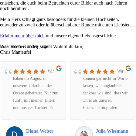
entstehen, die euch beim Betrachten eurer Bilder auch nach Jahren
noch berühren.
Mein Herz schlägt ganz besonders für die kleinen Hochzeiten,
entweder zu zweit oder in überschaubarer Runde mit euren Liebsten…
Erfahrt mehr über mich
und unsere eigene Lebensgeschichte.
Was unsere Kunden sagen
Euer Hochzeitsfotograf mit Wohlfühlfaktor,
Chris Manteufel
Wir
Wir
haben im August in
können gar nicht in Worte
unserem Urlaub an der
fassen, wie unglaublich
Ostsee geheiratet. Nur zur
dankbar wir sind, dass wir
fünft, mit meinen Eltern
Chris als unseren
und unserer Tochter. Da
Hochzeitsfotografen
wir in NRW wohnen, habe
gefunden haben. Er weiß
ich über das Internet nach
einfach genau, was er tut,
einem Fotografen für
vom ersten Moment an
Diana Weber
Julia Wissmann