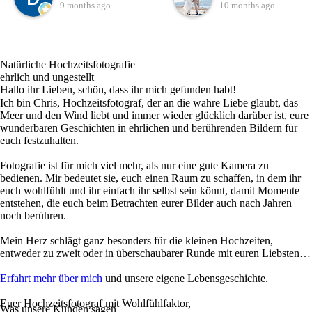
unseren besonderen Tag
merkt man, dass hier ein
9 months ago
10 months ago
gesucht. Es muss
echter Profi am Werk ist,
Schicksal gewesen sein,
der sein Handwerk liebt
dass wir Chris gefunden
und lebt.Die Fotos, die
Natürliche Hochzeitsfotografie
haben. Auf seiner
Chris von unserer
ehrlich und ungestellt
Internetseite bekommt
Hochzeit gemacht hat,
Hallo ihr Lieben, schön, dass ihr mich gefunden habt!
Ich bin Chris, Hochzeitsfotograf, der an die wahre Liebe glaubt, das
man schon mal einen
sind einfach traumhaft
Meer und den Wind liebt und immer wieder glücklich darüber ist, eure
kleinen Einblick in seine
schön. Wir hatten
wunderbaren Geschichten in ehrlichen und berührenden Bildern für
Kunstwerke. Bei unserem
natürlich schon erwartet,
euch festzuhalten.
ersten Telefonat hat man
dass die Bilder schön
Fotografie ist für mich viel mehr, als nur eine gute Kamera zu
direkt gespürt, hier stimmt
werden aber das, was
bedienen. Mir bedeutet sie, euch einen Raum zu schaffen, in dem ihr
die Chemie. Es war direkt
Chris abgeliefert hat, hat
euch wohlfühlt und ihr einfach ihr selbst sein könnt, damit Momente
entstehen, die euch beim Betrachten eurer Bilder auch nach Jahren
eine Sympathie
wirklich alles übertroffen.
noch berühren.
vorhanden, obwohl wir
Jedes einzelne Foto erzählt
nur telefoniert und
eine Geschichte, fängt
Mein Herz schlägt ganz besonders für die kleinen Hochzeiten,
entweder zu zweit oder in überschaubarer Runde mit euren Liebsten…
geschrieben haben. An
Emotionen ein und lässt
unserem Hochzeitstag
uns unseren Tag immer
Erfahrt mehr über mich
und unsere eigene Lebensgeschichte.
haben wir uns persönlich
wieder neu erleben.Seine
Euer Hochzeitsfotograf mit Wohlfühlfaktor,
gesehen.Chris hat eine
ruhige, angenehme Art hat
Was unsere Kunden sagen