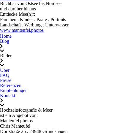
so wundervoll festgehalten
Buchbar von Ostsee bis Nordsee
und darüber hinaus
hast. Wir würden dich
Entdecke Mee(h)r:
wirklich jedem, jedem,
Familien . Kinder . Paare . Portraits
jedem ans Herz legen, der
Landschaft . Werbung . Unterwasser
www.manteufel.photos
sich authentische,
Home
gefühlvolle und einfach
Blog
perfekte Hochzeitsfotos
wünscht. Du hast
Bilder
Erinnerungen geschaffen,
die uns ein Leben lang
Über
begleiten werden. Dafür
FAQ
Preise
danken wir dir!
Referenzen
Empfehlungen
Kontakt
Hochzeitsfotografie & Meer
ist ein Angebot von:
Manteufel.photos
Chris Manteufel
Dorfstraße 25 . 23948 Grundshagen