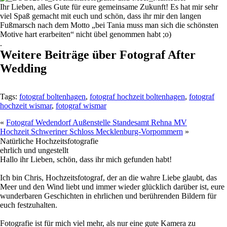
Ihr Lieben, alles Gute für eure gemeinsame Zukunft! Es hat mir sehr
viel Spaß gemacht mit euch und schön, dass ihr mir den langen
Fußmarsch nach dem Motto „bei Tania muss man sich die schönsten
Motive hart erarbeiten“ nicht übel genommen habt ;o)
.
Weitere Beiträge über Fotograf After
Wedding
Tags:
fotograf boltenhagen
,
fotograf hochzeit boltenhagen
,
fotograf
hochzeit wismar
,
fotograf wismar
«
Fotograf Wedendorf Außenstelle Standesamt Rehna MV
Hochzeit Schweriner Schloss Mecklenburg-Vorpommern
»
Natürliche Hochzeitsfotografie
ehrlich und ungestellt
Hallo ihr Lieben, schön, dass ihr mich gefunden habt!
Ich bin Chris, Hochzeitsfotograf, der an die wahre Liebe glaubt, das
Meer und den Wind liebt und immer wieder glücklich darüber ist, eure
wunderbaren Geschichten in ehrlichen und berührenden Bildern für
euch festzuhalten.
Fotografie ist für mich viel mehr, als nur eine gute Kamera zu