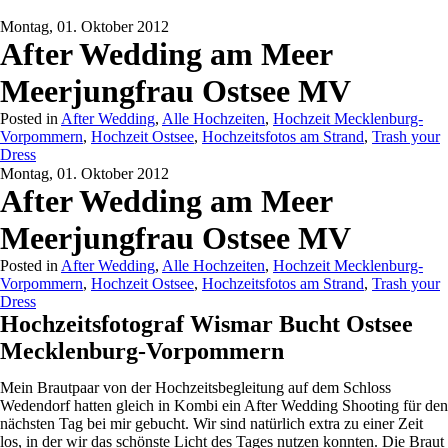
Montag, 01. Oktober 2012
After Wedding am Meer
Meerjungfrau Ostsee MV
Posted in
After Wedding
,
Alle Hochzeiten
,
Hochzeit Mecklenburg-
Vorpommern
,
Hochzeit Ostsee
,
Hochzeitsfotos am Strand
,
Trash your
Dress
Montag, 01. Oktober 2012
After Wedding am Meer
Meerjungfrau Ostsee MV
Posted in
After Wedding
,
Alle Hochzeiten
,
Hochzeit Mecklenburg-
Vorpommern
,
Hochzeit Ostsee
,
Hochzeitsfotos am Strand
,
Trash your
Dress
Hochzeitsfotograf Wismar Bucht Ostsee
Mecklenburg-Vorpommern
Mein Brautpaar von der Hochzeitsbegleitung auf dem Schloss
Wedendorf hatten gleich in Kombi ein After Wedding Shooting für den
nächsten Tag bei mir gebucht. Wir sind natürlich extra zu einer Zeit
los, in der wir das schönste Licht des Tages nutzen konnten. Die Braut